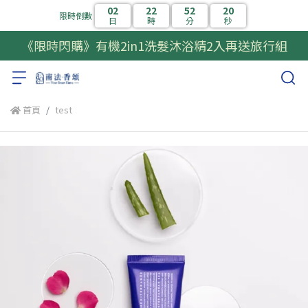
02
22
52
20
限時倒數
日
時
分
秒
《限時閃購》有機2in1洗髮沐浴精2入再送旅行組
首頁
test