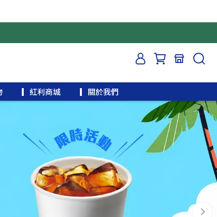
物
▎紅利商城
▎關於我們