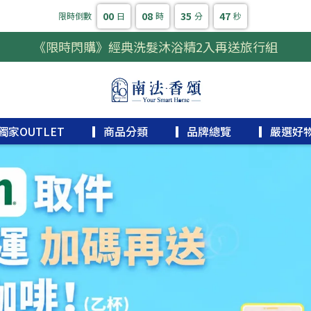
00
08
35
46
限時倒數
日
時
分
秒
《限時閃購》經典洗髮沐浴精2入再送旅行組
獨家OUTLET
▎商品分類
▎品牌總覽
▎嚴選好