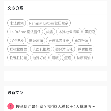
文章分類
南法香頌
Rampal Latour歐巴拉朵
La Drôme 南法蕾朵
純露
木質地板清潔
黑肥皂
寵物洗澡
肩頸痠痛
身體乳液推薦
背部痘痘
送禮物推薦
洗面乳推薦
嬰兒沐浴乳
擴香推薦
物理性防曬
泡腳好處
淺眠
痘痘
按摩精油
最新文章
1
按摩精油是什麼？搞懂3大種類＋4大挑選原⋯