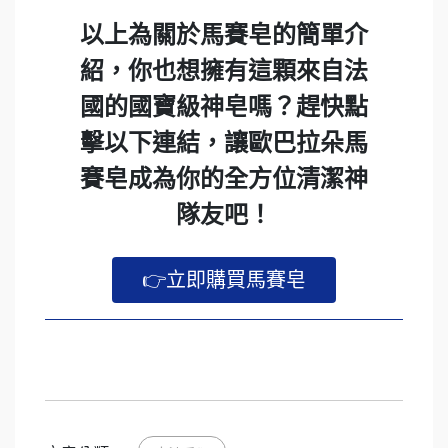
以上為關於馬賽皂的簡單介
紹，你也想擁有這顆來自法
國的國寶級神皂嗎？趕快點
擊以下連結，讓歐巴拉朵馬
賽皂成為你的全方位清潔神
隊友吧！
👉立即購買馬賽皂