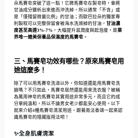
朵馬賽皂突破了這一點！它牌馬賽皂在製皂時，會將
甘油成分鹽析出來進而沖洗掉，所以通常「不含」或
是「僅殘留微量比例」的甘油；而歐巴拉朵的獨家專
利製程可以完整保留會被海水洗滌掉的甘油，
甘油濃
度甚至高達3%-7%
，大幅提升滋潤度與起泡度，是
業
界唯一媲美保養品保濕度的馬賽皂
。
三、
馬賽皂功效
有哪些？原來
馬賽皂用
途這麼多！
除了可以用
馬賽皂洗澡
以外，你知道還能用
馬賽皂洗
臉
嗎？不只如此，馬賽皂居然還能用來洗衣服？被稱
為萬用神皂的馬賽皂其實用途非常多元，而且它的成
分單純溫和，所以不論男女老少都能安心使用。以下
就來介紹4種
馬賽皂清潔
用途，跟著南法香頌一起來認
識馬賽皂的隱藏版用法吧！
✨全身肌膚清潔