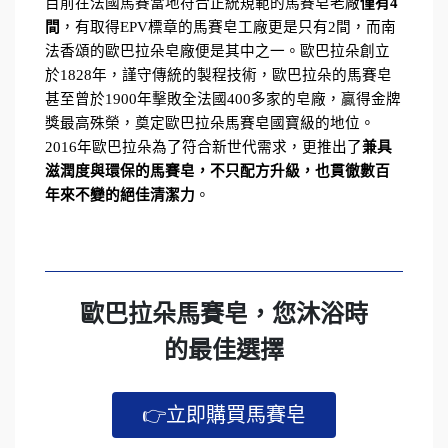
目前在法國馬賽當地符合正統規範的馬賽皂老廠
僅有4
間
，有取得EPV標章的馬賽皂工廠更是只有2間，而南
法香頌的歐巴拉朵皂廠便是其中之一。歐巴拉朵創立
於1828年，謹守傳統的製程技術，歐巴拉朵的馬賽皂
甚至曾於1900年擊敗全法國400多家的皂廠，贏得金牌
獎最高殊榮，奠定歐巴拉朵馬賽皂國寶級的地位。
2016年歐巴拉朵為了符合新世代需求，更推出了
兼具
滋潤度與環保的馬賽皂，不只配方升級，也貫徹數百
年來不變的絕佳清潔力
。
歐巴拉朵馬賽皂，您沐浴時
的最佳選擇
👉立即購買馬賽皂