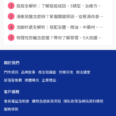
2
痘痘全解析：了解痘痘成因、5類型、治療方⋯
3
淺眠易醒怎麼辦？掌握關鍵原因、從根源改善⋯
4
泡腳好處全解析：搭配浴鹽、精油、中藥材，⋯
5
物理性防曬怎麼選？帶你了解原理、5大挑選⋯
關於我們
門市資訊
品牌故事
南法知識館
芳療天地
南法講堂
部落客推薦
媒體曝光
企業禮品
客戶服務
會員權益及制度
購物及退換貨須知
隱私政策及網站資料應用
服務條款