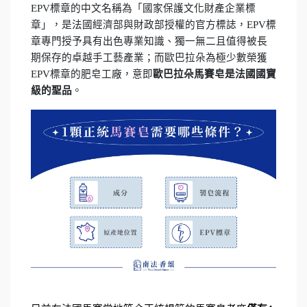
EPV標章的中文名稱為「國家保護文化財產企業標
章」，是法國經濟部與財政部授權的官方標誌，EPV標
章專門授予具有出色專業知識、獨一無二且值得被長
期保存的卓越手工藝產業；而歐巴拉朵為極少數榮獲
EPV標章的肥皂工廠，意即
歐巴拉朵馬賽皂是法國國寶
級的聖品
。