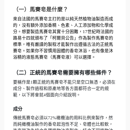
（一）
馬賽皂是什麼
？
來自法國的馬賽皂主打的是以純天然植物油製造而成
的，沒有額外添加香精、色素、人工添加物和化學成
分。想要製造馬賽皂其實十分困難，17世紀時法國的
路易十四就頒布了「柯爾貝公告」作為製作馬賽皂的
標準，唯有嚴謹的製程才能製作出遵循古法的正統馬
賽皂。如果你不習慣用固體的香皂沐浴，也有像是沐
浴精的液態馬賽皂（
馬賽皂液
）可以選擇。
（二）正統的馬賽皂需要擁有哪些條件？
要稱作是1顆正統的馬賽皂不能只是空口無憑，必須在
成分、製作過程和原產地等各方面都符合一定的規
範，以下將會就4個面向介紹說明。
成分
傳統馬賽皂必須以72%橄欖油的用料比例來製作，然
而純橄欖油製作的香皂起泡性不足、皂體也比較軟，