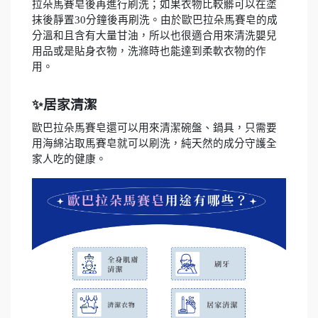
拉朵馬賽皂後再進行刷洗；如果衣物比較髒可以在塗
抹後靜置30分鐘後再刷洗。由於歐巴拉朵馬賽皂的成
分溫和且含有大量甘油，所以也很適合用來清洗嬰兒
用品或是貼身衣物，洗滌時也能達到柔軟衣物的作
用。
✨居家清潔
歐巴拉朵馬賽皂還可以用來清潔碗盤、鍋具，只需要
用海綿沾取馬賽皂就可以刷洗，純天然的成分守護全
家人吃的健康。