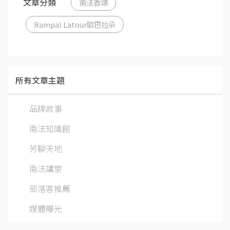
文章分類
南法香頌
Rampal Latour歐巴拉朵
所有文章主題
品牌故事
南法知識館
芳聊天地
南法講堂
部落客推薦
媒體曝光