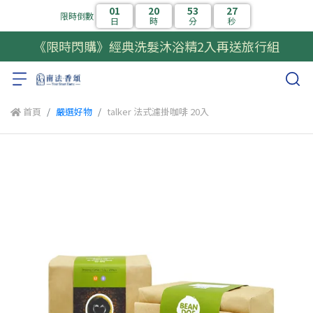
01
20
53
27
限時倒數
日
時
分
秒
《限時閃購》經典洗髮沐浴精2入再送旅行組
首頁
嚴選好物
talker 法式濾掛咖啡 20入