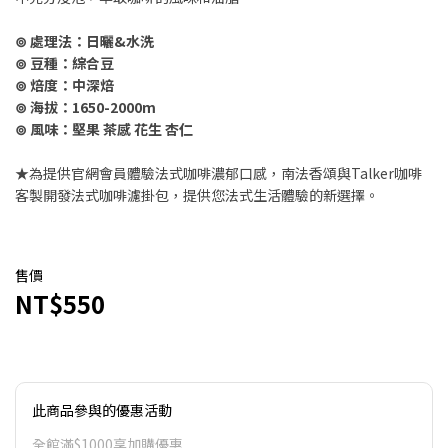
⊚ 處理法：日曬&水洗
⊚ 豆種：綜合豆
⊚ 焙度：中深焙
⊚ 海拔：1650-2000m
⊚ 風味：堅果 茶感 花生 杏仁
★為提供官網會員體驗法式咖啡濃郁口感，南法香頌與Talker咖啡
客製開發法式咖啡濾掛包，提供您法式生活體驗的新選擇。
售價
NT$550
此商品參與的優惠活動
全館滿$1000享加購優惠