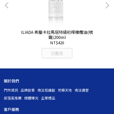
ILIADA 希臘卡拉馬塔特級初榨橄欖油(噴
霧)200ml
NT$420
已售完
關於我們
門市資訊
品牌故事
南法知識館
芳療天地
南法講堂
部落客推薦
媒體曝光
企業禮品
客戶服務