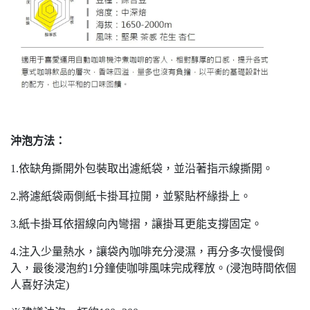
沖泡方法：
1.依缺角撕開外包裝取出濾紙袋，並沿著指示線撕開。
2.將濾紙袋兩側紙卡掛耳拉開，並緊貼杯緣掛上。
3.紙卡掛耳依摺線向內彎摺，讓掛耳更能支撐固定。
4.注入少量熱水，讓袋內咖啡充分浸濕，再分多次慢慢倒
入，最後浸泡約1分鐘使咖啡風味完成釋放。(浸泡時間依個
人喜好決定)