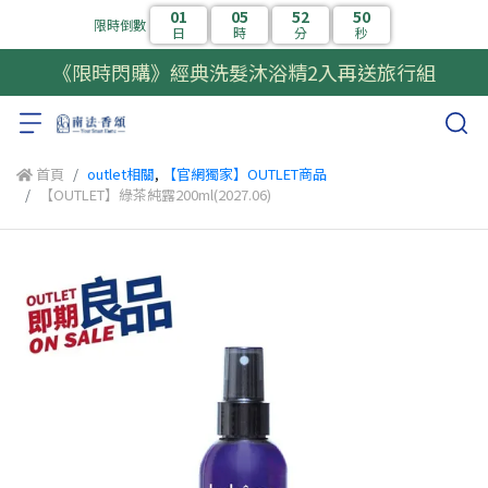
01
05
52
50
限時倒數
日
時
分
秒
《限時閃購》經典洗髮沐浴精2入再送旅行組
首頁
outlet相關
,
【官網獨家】OUTLET商品
【OUTLET】綠茶純露200ml(2027.06)