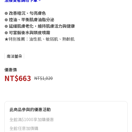
法接受者請勿下單。
⊚ 改善暗沉、勻亮膚色
⊚ 控油、平衡肌膚油脂分泌
⊚ 延緩肌膚老化，維持肌膚活力與健康
⊚ 可當鬍後水與頭皮噴霧
★
特別推薦：油性肌、敏弱肌、熟齡肌
南法蕾朵
優惠價
NT$663
NT$1,020
此商品參與的優惠活動
全館滿$1000享加購優惠
全館任意加價購