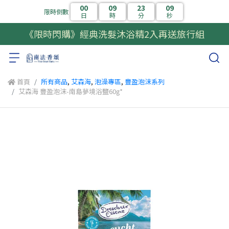
00
09
23
08
限時倒數
日
時
分
秒
《限時閃購》經典洗髮沐浴精2入再送旅行組
首頁
所有商品
,
艾森海
,
泡澡專區
,
豐盈泡沫系列
艾森海 豐盈泡沫-南島夢境浴鹽60g*