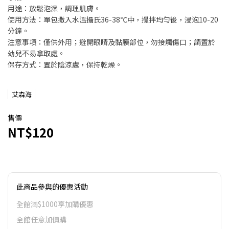
用途：放鬆泡澡，調理肌膚。
使用方法：單包撒入水溫攝氏36-38℃中，攪拌均勻後，浸泡10-20
分鐘。
注意事項：僅供外用；避開眼睛及黏膜部位，勿接觸傷口；請置於
幼兒不易拿取處。
保存方式：置於陰涼處，保持乾燥。
艾森海
售價
NT$120
此商品參與的優惠活動
全館滿$1000享加購優惠
全館任意加價購