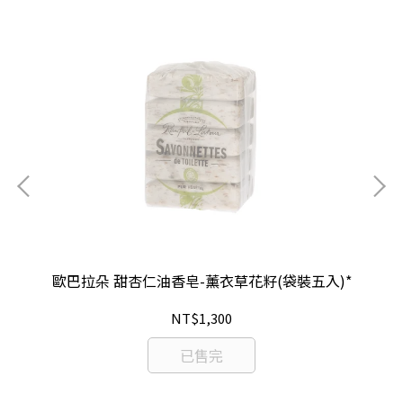
歐巴拉朵 甜杏仁油香皂-薰衣草花籽(袋裝五入)*
NT$1,300
已售完