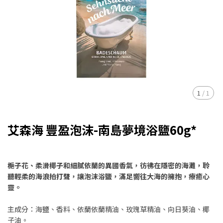
1
/
1
艾森海 豐盈泡沫-南島夢境浴鹽60g*
梔子花、柔滑椰子和細膩依蘭的異國香氣，彷彿在隱密的海灘，聆
聽輕柔的海浪拍打聲，讓泡沫浴鹽，滿足嚮往大海的擁抱，療癒心
靈。
主成分：海鹽、香料、依蘭依蘭精油、玫瑰草精油、向日葵油、椰
子油。