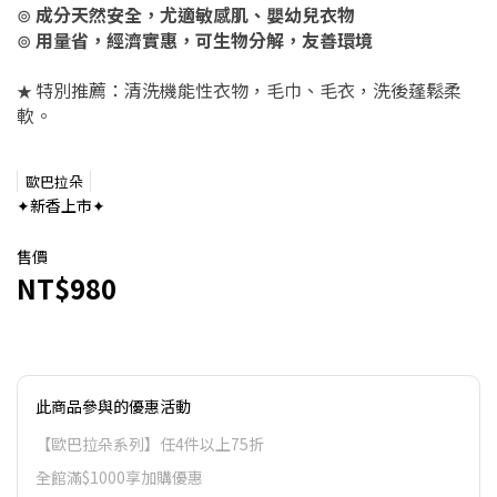
⊚
成分天然安全，尤適敏感肌、嬰幼兒衣物
⊚
用量省，經濟實惠，可生物分解，友善環境
特別推薦：清洗機能性衣物，毛巾、毛衣，洗後蓬鬆柔
★
軟。
歐巴拉朵
✦新香上市✦
售價
NT$980
此商品參與的優惠活動
【歐巴拉朵系列】任4件以上75折
全館滿$1000享加購優惠