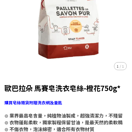
1
/
1
歐巴拉朵 馬賽皂洗衣皂絲-橙花750g*
購買皂絲隨貨附贈洗衣網及量匙
⊚
業界最高皂含量，純植物油製成，超強清潔力，不殘留
⊚
衣物蓬鬆柔軟，獨家製程保留甘油，是最天然的柔軟精
⊚
不傷衣物，泡沫綿密，適合所有衣物材質