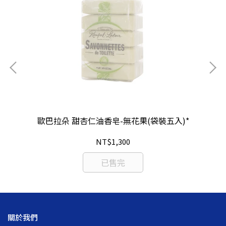
歐
歐巴拉朵 甜杏仁油香皂-無花果(袋裝五入)*
NT$1,300
已售完
關於我們