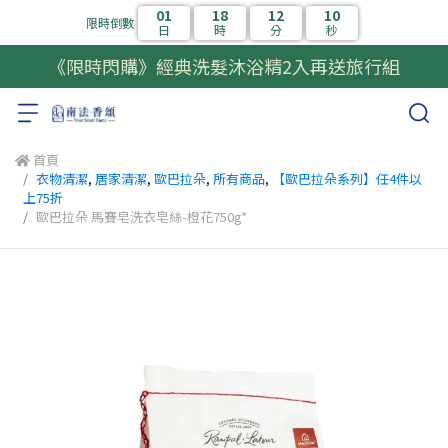
01
18
12
08
限時倒數
日
時
分
秒
《限時閃購》經典洗髮沐浴精2入再送旅行組
首頁
衣物清潔
,
居家清潔
,
歐巴拉朵
,
所有商品
,
【歐巴拉朵系列】任4件以
上75折
歐巴拉朵 馬賽皂洗衣皂絲-橙花750g*