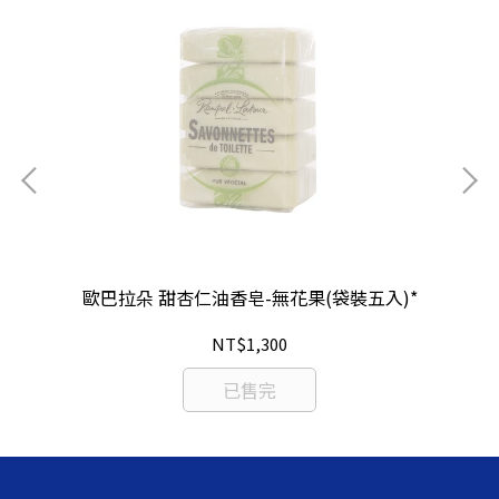
歐巴拉朵 甜杏仁油香皂-無花果(袋裝五入)*
NT$1,300
已售完