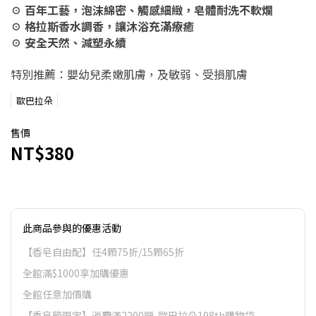
☉ 百年工藝，泡沫綿密、觸感細緻，皂體耐洗不軟爛
☉ 格拉斯香水調香，讓沐浴充滿療癒
☉ 安全天然、減塑永續
特別推薦：嬰幼兒柔嫩肌膚，及敏弱、受損肌膚
歐巴拉朵
售價
NT$380
此商品參與的優惠活動
【香皂自由配】任4顆75折/15顆65折
全館滿$1000享加購優惠
全館任意加價購
【香皂節限定】消費滿2200贈-歐巴拉朵198th購物袋