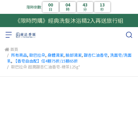
00
04
43
11
限時倒數
日
時
分
秒
《限時閃購》經典洗髮沐浴精2入再送旅行組
首頁
所有商品
,
歐巴拉朵
,
身體清潔
,
臉部清潔
,
甜杏仁油香皂
,
洗面皂/洗面
乳
,
【香皂自由配】任4顆75折/15顆65折
歐巴拉朵 超潤甜杏仁油香皂-綠茶125g*