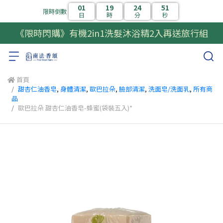
01
19
24
50
限時倒數
日
時
分
秒
《限時閃購》有機2in1洗髮沐浴精2入再送旅行組
首頁
甜杏仁油香皂
,
身體清潔
,
歐巴拉朵
,
臉部清潔
,
洗面皂/洗面乳
,
所有商
品
歐巴拉朵 甜杏仁油香皂-蜂蜜(袋裝五入)*