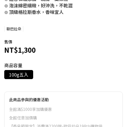
⊚
泡沫綿密細緻，好沖洗，不乾澀
⊚
頂級格拉斯香水，香味宜人
歐巴拉朵
售價
NT$1,300
商品容量
100g五入
此商品參與的優惠活動
全館滿$1000享加購優惠
全館任意加價購
【香皂節限定】消費滿2200贈-歐巴拉朵198th購物袋