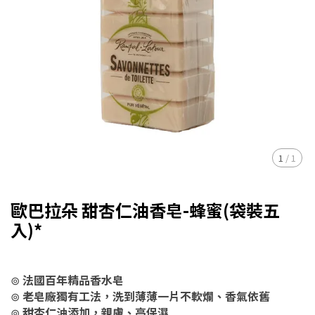
1
/
1
歐巴拉朵 甜杏仁油香皂-蜂蜜(袋裝五
入)*
⊚
法國百年精品香水皂
⊚
老皂廠獨有工法，洗到薄薄一片不軟爛、香氣依舊
⊚
甜杏仁油添加，親膚、高保濕