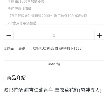
全館滿$1000享加購優惠
全館任意加價購
【香皂節限定】消費滿2200贈-歐巴拉朵198th購物袋
VIP會員尊榮滿額禮.
VIP會員尊榮滿額禮
LifeStyle會員尊榮滿額禮
【香皂節】滿額好禮
此商品 「 最高 」可以折抵紅利
65
點 (約等於
NT$65
)
商品介紹
商品介紹
歐巴拉朵 甜杏仁油香皂-薰衣草花籽(袋裝五入)