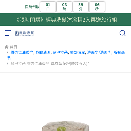
01
08
39
06
限時倒數
日
時
分
秒
《限時閃購》經典洗髮沐浴精2入再送旅行組
首頁
甜杏仁油香皂
,
身體清潔
,
歐巴拉朵
,
臉部清潔
,
洗面皂/洗面乳
,
所有商
品
歐巴拉朵 甜杏仁油香皂-薰衣草花籽(袋裝五入)*