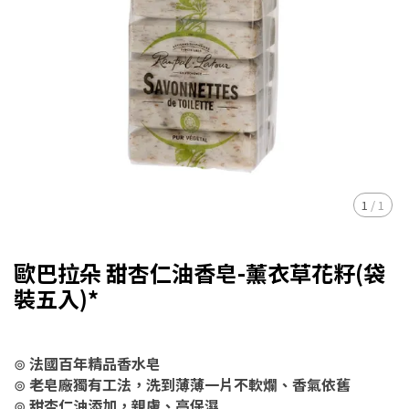
1
/
1
歐巴拉朵 甜杏仁油香皂-薰衣草花籽(袋
裝五入)*
⊚
法國百年精品香水皂
⊚
老皂廠獨有工法，洗到薄薄一片不軟爛、香氣依舊
⊚
甜杏仁油添加，親膚、高保濕