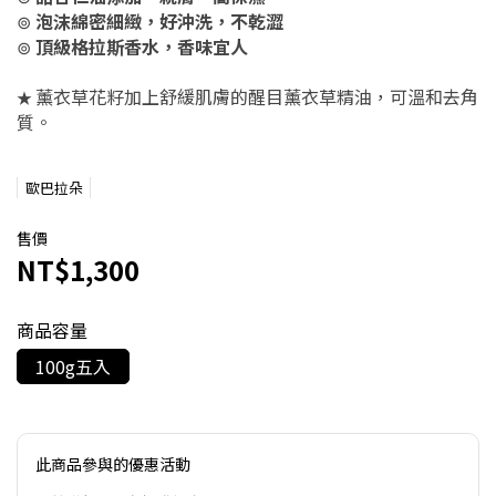
⊚
泡沫綿密細緻，好沖洗，不乾澀
⊚
頂級格拉斯香水，香味宜人
薰衣草花籽加上舒緩肌膚的醒目薰衣草精油，可溫和去角
★
質。
歐巴拉朵
售價
NT$1,300
商品容量
100g五入
此商品參與的優惠活動