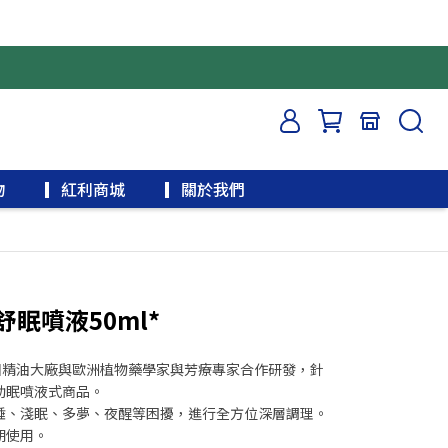
物
▎紅利商城
▎關於我們
眠噴液50ml*
國精油大廠與歐洲植物藥學家與芳療專家合作研發，針
助眠噴液式商品。
睡、淺眠、多夢、夜醒等困擾，進行全方位深層調理。
期使用。