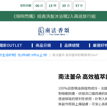
00
15
35
56
限時倒數
日
時
分
秒
《限時閃購》經典洗髮沐浴精2入再送旅行組
獨家OUTLET
▎商品分類
▎品牌總覽
▎嚴選好
好生活好物】任2件8折/3件以上7折
南法蕾朵 高效植萃舒眠噴液50ml*
南法蕾朵 高效植萃舒
100%認證精油與植物成份，法
對睡眠困擾，研發非口服西藥的
透過嗅吸的便利性使用，針對入
無副作用與上癮疑慮，可安心長