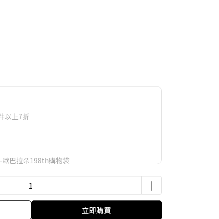
件以上7折
-歐巴拉朵198th購物袋
立即購買