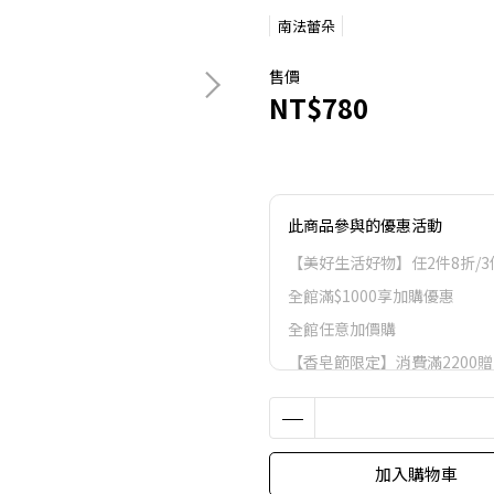
南法蕾朵
售價
NT$780
此商品參與的優惠活動
【美好生活好物】任2件8折/3
全館滿$1000享加購優惠
全館任意加價購
【香皂節限定】消費滿2200贈
VIP會員尊榮滿額禮.
VIP會員尊榮滿額禮
LifeStyle會員尊榮滿額禮
加入購物車