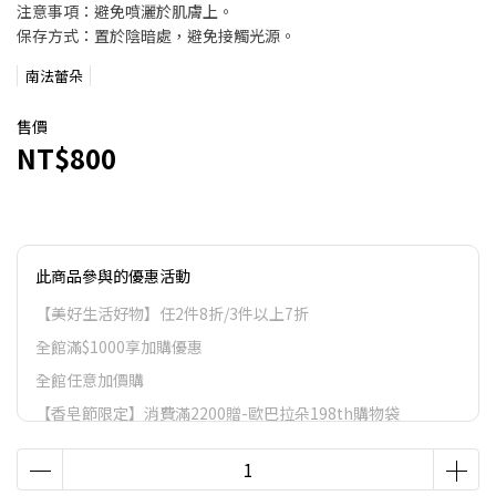
注意事項：避免噴灑於肌膚上。
保存方式：置於陰暗處，避免接觸光源。
南法蕾朵
售價
NT$800
此商品參與的優惠活動
【美好生活好物】任2件8折/3件以上7折
全館滿$1000享加購優惠
全館任意加價購
【香皂節限定】消費滿2200贈-歐巴拉朵198th購物袋
VIP會員尊榮滿額禮.
VIP會員尊榮滿額禮