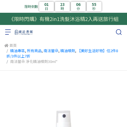
01
23
06
55
限時倒數
日
時
分
秒
《限時閃購》有機2in1洗髮沐浴精2入再送旅行組
首頁
精油專區
,
所有商品
,
南法蕾朵
,
精油噴劑
,
【美好生活好物】任2件8
折/3件以上7折
南法蕾朵 淨化精油噴劑30ml*