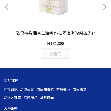
歐巴拉朵 甜杏仁油香皂-法國玫瑰(袋裝五入)*
NT$1,300
已售完
關於我們
門市資訊
品牌故事
南法知識館
芳療天地
南法講堂
部落客推薦
媒體曝光
企業禮品
客戶服務