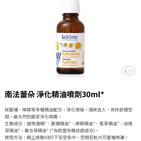
1
/
1
南法蕾朵 淨化精油噴劑30ml*
採甜橘、檸檬等多種精油配方，淨化環境，清爽宜人，保持舒適空
間，最天然的居家淨化噴霧。
主要成分：植物酒精*、甜橘精油*、檸檬精油*、香茅精油*、玫瑰
草精油*、薰衣草精油* (*為歐盟有機認證成分)。
使用方法：朝上按壓4到5下至空氣中，空間若較大可重複噴灑。