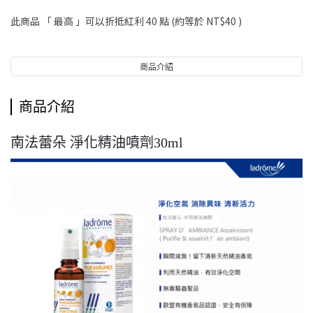
LifeStyle會員尊榮滿額禮
此商品 「 最高 」可以折抵紅利
40
點 (約等於
NT$40
)
【香皂節】滿額好禮
商品介紹
商品介紹
南法蕾朵 淨化精油噴劑30ml