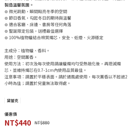
製造溫馨氛圍。
⊚ 微光跳動，瞬間點亮冬季的空間
⊚ 節日香氣，勾起冬日的期待與溫馨
⊚ 適合客廳、床邊、書房等任何角落
⊚ 聖誕限定包裝，送禮最佳選擇
⊚ 100%植物蠟結合棉質燭芯，安全、低煙、火源穩定
主成分：植物蠟、香料。
用途：空間薰香。
使用方法：初次及每次使用請讓蠟燭均勻受熱融化後，再熄滅燭
芯，並維持燭芯在0.7-1cm內使用品質最佳。
注意事項：請置於平穩表面。請於通風處使用，每次薰香以不超過2
小時為佳；請置於兒童無法取得處。
黛蕾克
優惠價
NT$440
NT$880