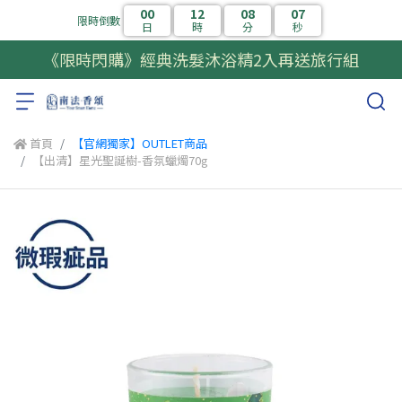
00
12
08
07
限時倒數
日
時
分
秒
《限時閃購》經典洗髮沐浴精2入再送旅行組
首頁
【官網獨家】OUTLET商品
【出清】星光聖誕樹-香氛蠟燭70g