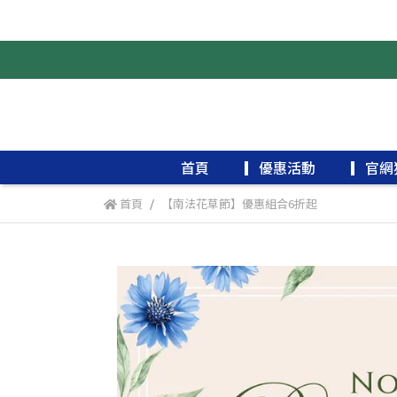
首頁
▎優惠活動
▎官網
首頁
【南法花草節】優惠組合6折起