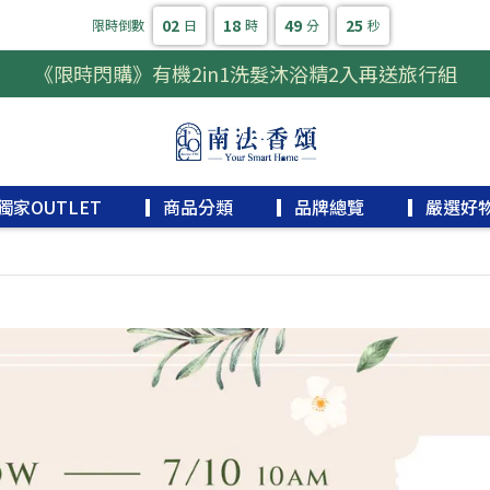
02
18
49
25
限時倒數
日
時
分
秒
《限時閃購》有機2in1洗髮沐浴精2入再送旅行組
獨家OUTLET
▎商品分類
▎品牌總覽
▎嚴選好