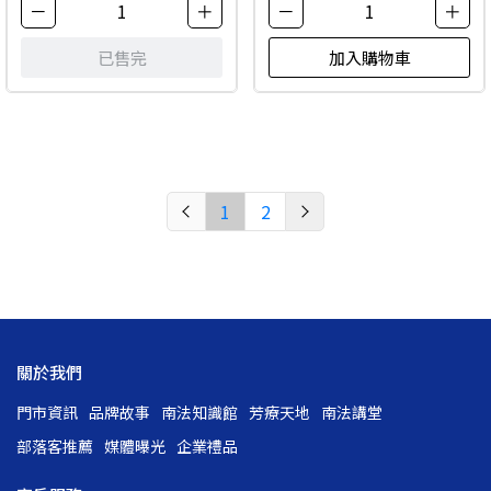
－
1
＋
－
1
＋
已售完
加入購物車
1
2
關於我們
門市資訊
品牌故事
南法知識館
芳療天地
南法講堂
部落客推薦
媒體曝光
企業禮品