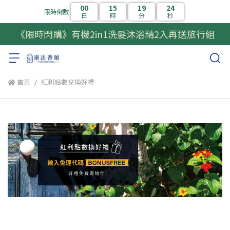
00
15
19
23
限時倒數
日
時
分
秒
《限時閃購》有機2in1洗髮沐浴精2入再送旅行組
首頁
紅利點數兌換好禮