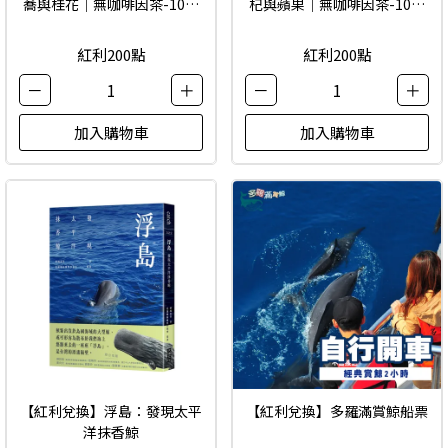
蕎與桂花｜無咖啡因茶-10入
杞與蘋果｜無咖啡因茶-10入
茶包
茶包
紅利200點
紅利200點
－
1
＋
－
1
＋
加入購物車
加入購物車
【紅利兌換】浮島：發現太平
【紅利兌換】多羅滿賞鯨船票
洋抹香鯨